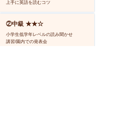
上手に英語を読むコツ
②中級 ★★☆
小学生低学年レベルの読み聞かせ
講習/園内での発表会
③上級 ★★★
小学生高学年レベルの基礎英語/独
自のレッスンプランの作成
Lesson content
1 lesson 60 minutes x 11 times (22 times
for advanced)