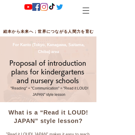
絵本から未来へ；世界につながる人間力を育む
For Kanto (Tokyo, Kanagawa, Saitama,
Chiba) area
Proposal of introduction
plans for kindergartens
and nursery schools
"Reading" + "Communication" = "Read it LOUD!
JAPAN" style lesson
What is a “Read it LOUD!
JAPAN” style lesson?
"Read it LOUD! JAPAN" makes it easy to reach