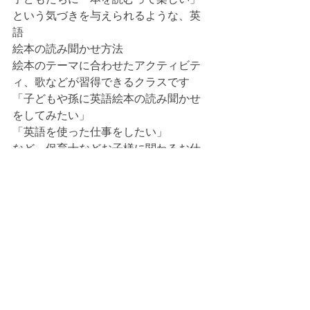
という気づきを与えられるような、英
語
絵本の読み聞かせ方法
絵本のテーマに合わせたアクティビテ
ィ、歌などが習得できるクラスです
「子どもや孫に英語絵本の読み聞かせ
をしてみたい」
「英語を使った仕事をしたい」
など、保育士などお子様に関わるお仕
事をされている方や、小さなお子様を
持
つママ・パパにもオススメです！
〈場所〉
阿佐ヶ谷校 / 押上 / 新宿 /新川崎
〈ご予約方法〉
画像のQRコードから、LINEのお友達登