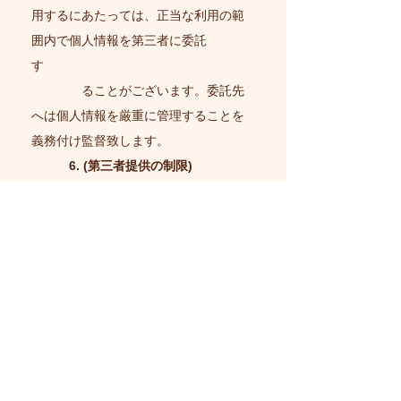
用するにあたっては、正当な利用の範
囲内で個人情報を第三者に委託
す
ることがございます。委託先
へは個人情報を厳重に管理することを
義務付け監督致します。
6. (第三者提供の制限)
弊社は、法令による場合等を
除き、お客様の個人情報をお客様のご
承諾なく第三者に提供・開示致し
ません。
7.(個人情報の開示・訂正等)
弊社がお預かりするお客様の
個人情報に関して、お客様が個人情報
の確認・訂正等をご希望される
場