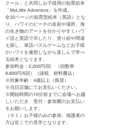
クール」と共同しお子様用の知育絵本
「MyLittle Adventure」を作成。
全32ページの知育型絵本（英語）とな
り、ハワイのビーチの名前や場所、海
の生き物のアートを分かりやすくハワ
イ語と英語で示したり、塗り絵や間違
え探し、単語パズルゲームなどお子様
がハワイを連想しながら楽しんで学べ
る絵本となります。
参加料金：2,200円/回　（回数券　
8,800円/5回）（諸税、材料費込）
※対象年齢：4歳以上（推奨）
※当日店舗にてお支払いください。
※開始時間の10分前までに会場へお越
しいただき、受付・参加費のお支払い
をお願いします。
（※１）お子様のみの参加、保護者の
方は近くでの見学となります。