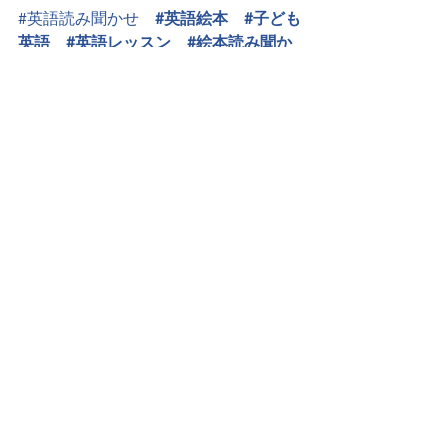
#英語読み聞かせ
#英語絵本
#子ども
英語
#英語レッスン
#絵本読み聞か
せ
#キッズワークショップ
#クラフト
すべて表示
最新記事