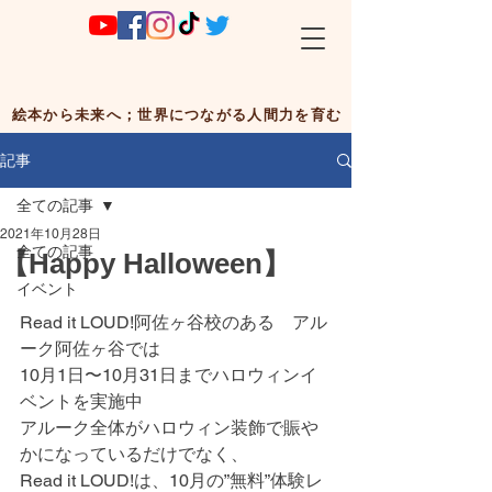
絵本から未来へ；世界につながる人間力を育む
記事
全ての記事
2021年10月28日
全ての記事
【Happy Halloween】
イベント
Read it LOUD!阿佐ヶ谷校のある　アル
ーク阿佐ヶ谷では
10月1日〜10月31日までハロウィンイ
ベントを実施中
アルーク全体がハロウィン装飾で賑や
かになっているだけでなく、
Read it LOUD!は、10月の”無料”体験レ