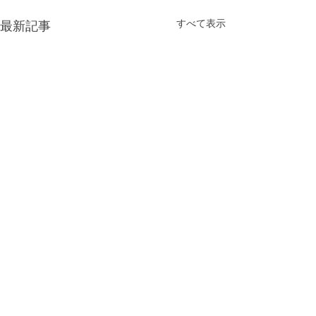
すべて表示
最新記事
Rinが出演して
「LeaLea Hawa
4弾公開されま
ハワイ専門の情報you
コメント
ャンネル「LeaLea 
TV」に弊社（ハ